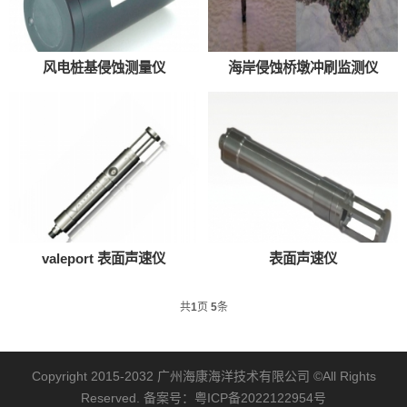
风电桩基侵蚀测量仪
海岸侵蚀桥墩冲刷监测仪
valeport 表面声速仪
表面声速仪
共
1
页
5
条
Copyright 2015-2032
广州海康海洋技术有限公司
©All Rights
Reserved. 备案号：
粤ICP备2022122954号