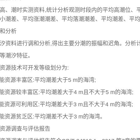
高、潮时实测资料
,
统计分析观测时段内的平均高潮位、
小潮差、平均涨潮潮差、平均落潮潮差、平均潮差、平
和分析
汐资料进行调和分析
,
得出主要分潮的振幅和迟角。分析
等潮汐特征。
资源技术可开发等级划分为
:
能资源丰富区
:
平均潮差大于
5 m
的海湾
;
能资源较丰富区
:
平均潮差大于
4 m
且不大于
5 m
的海湾
;
能资源可利用区
:
平均潮差大于
3 m
且不大于
4 m
的海湾
;
能资源贫乏区
:
平均潮差不大于
3 m
的海湾。
资源调查与评估报告