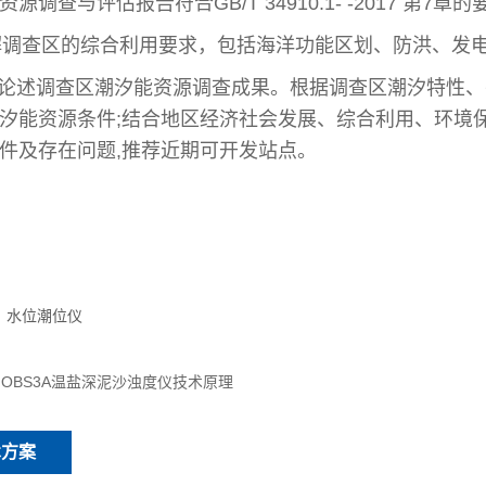
资源调查与评估报告符合
GB/T 34910.1- -2017
第
7
章的
解调查区的综合利用要求，包括海洋功能区划、防洪、发
论述调查区潮汐能资源调查成果。根据调查区潮汐特性、
汐能资源条件
;
结合地区经济社会发展、综合利用、环境
件及存在问题
,
推荐近期可开发站点。
水位潮位仪
：
OBS3A温盐深泥沙浊度仪技术原理
术方案