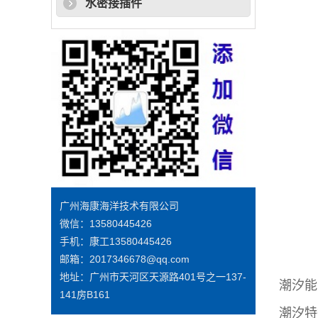
水密接插件
广州海康海洋技术有限公司
微信：13580445426
手机：康工13580445426
邮箱：2017346678@qq.com
地址：广州市天河区天源路401号之一137-
潮汐能
141房B161
潮汐特