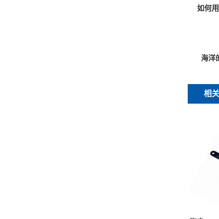
如何
海洋
相