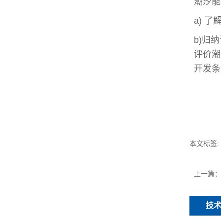
潮汐能
a)
了
b)
归纳
评价潮
开发条
本文标签:
上一篇
技