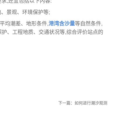
要求
,
还宜包括以下内容
:
电、景观、环境保护等
;
平均潮差、地形条件
,
港湾含沙量
等自然条件
,
保护、工程地质、交通状况等
,
综合评价站点的
下一篇：
如何进行潮汐观测